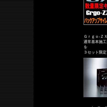
Ｇｒｇｏ-Ｚ
通常基本施工費
を
３セット限定