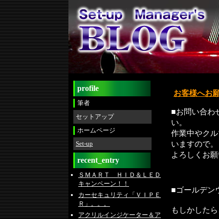
profile
お客様へお
筆者
■お問い合わ
セットアップ
い。
ホームページ
作業中やクル
いますので。
Set-up
よろしくお願
recent_entry
ＳＭＡＲＴ ＨＩＤ＆ＬＥＤ
キャンペーン！！
■ゴールデン
カーセキュリティ「ＶＩＰＥ
Ｒ」。。。
もしかしたら
アクリルインジケーター＆ア