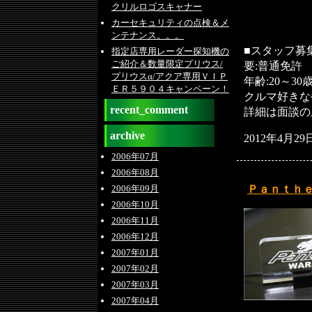
クリルロゴスキャナー
カーセキュリティの点検＆メ
ンテナンス。。。
■スタッフ募
指定店専用レーダー探知機の
ご紹介＆数量限定プリウス/
要:普通免許
プリウスα/アクア専用ＶＩＰ
年齢:20～30
ＥＲ５９０４キャンペーン！
クルマ好きな
recent_comment
詳細は面談の
archive
2012年4月29
2006年07月
2006年08月
Ｐａｎｔｈ
2006年09月
2006年10月
2006年11月
2006年12月
2007年01月
2007年02月
2007年03月
2007年04月