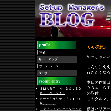
profile
いい天気♪
筆者
めっちゃいい天
セットアップ
ホームページ
こんなにええ
行きたくなる
Set-up
recent_entry
本日の作業は
Ｒ３４ ＧＴ
ＳＭＡＲＴ ＨＩＤ＆ＬＥＤ
の取付。
キャンペーン！！
このクルマ、め
カーセキュリティ「ＶＩＰＥ
Ｒ」。。。
僕はハリアー
アクリルインジケーター＆ア