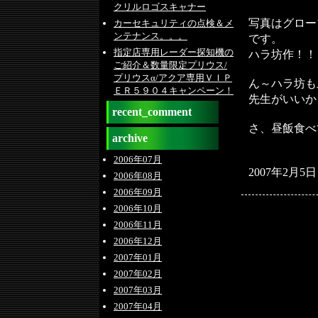
クリルロゴスキャナー
写真はグロー
カーセキュリティの点検＆メ
ンテナンス。。。
です。
指定店専用レーダー探知機の
ハラ坊作！！
ご紹介＆数量限定プリウス/
プリウスα/アクア専用ＶＩＰ
ん～ハラ坊も
ＥＲ５９０４キャンペーン！
先生がいいか
recent_comment
さ、昼飯食べ
archive
2006年07月
2007年2月5日
2006年08月
2006年09月
2006年10月
2006年11月
2006年12月
2007年01月
2007年02月
2007年03月
2007年04月