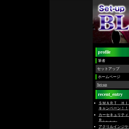
profile
筆者
セットアップ
ホームページ
Set-up
recent_entry
ＳＭＡＲＴ ＨＩ
キャンペーン！！
カーセキュリティ
Ｒ」。。。
アクリルインジケ