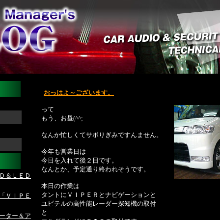
おっはよ～ございます。
って
もう、お昼(^^;
なんか忙しくてサボりぎみですんません。
今年も営業日は
今日を入れて後２日です。
なんとか、予定通り終われそうです。
Ｄ＆ＬＥＤ
本日の作業は
タントにＶＩＰＥＲとナビゲーションと
「ＶＩＰＥ
ユピテルの高性能レーダー探知機の取付
と
ーター＆ア