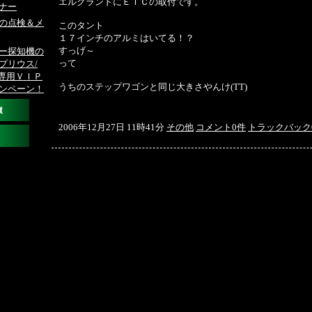
エルグランドにＥＴＣの取付です。
ナー
の点検＆メ
このタント
１７インチのアルミはいてる！？
すっげ～
ー探知機の
って
プリウス/
ア専用ＶＩＰ
うちのステップワゴンと同じ大きさやんけ(TT)
ンペーン！
t
2006年12月27日 11時41分
その他
コメント0件
トラックバック