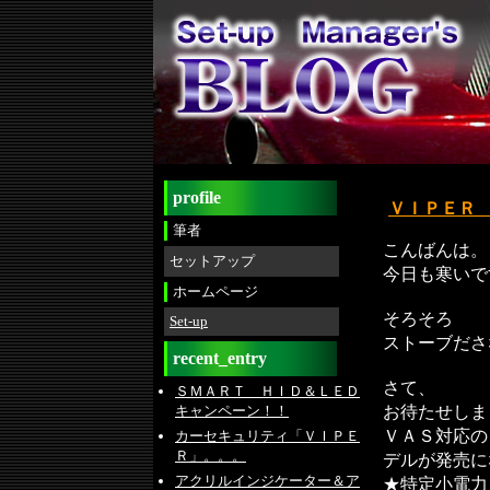
profile
ＶＩＰＥＲ
筆者
こんばんは。
セットアップ
今日も寒いで
ホームページ
そろそろ
Set-up
ストーブださ
recent_entry
さて、
ＳＭＡＲＴ ＨＩＤ＆ＬＥＤ
お待たせしま
キャンペーン！！
ＶＡＳ対応の
カーセキュリティ「ＶＩＰＥ
Ｒ」。。。
デルが発売に
アクリルインジケーター＆ア
★特定小電力