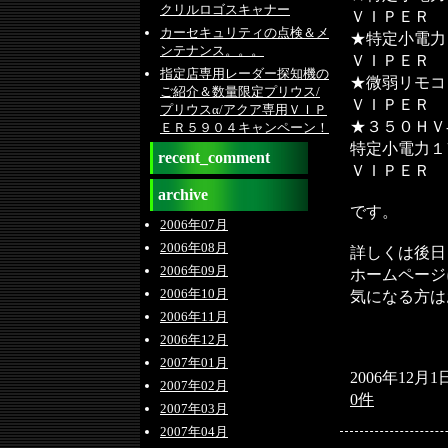
クリルロゴスキャナー
ＶＩＰＥＲ 
カーセキュリティの点検＆メ
★特定小電力
ンテナンス。。。
ＶＩＰＥＲ 
指定店専用レーダー探知機の
★微弱リモコ
ご紹介＆数量限定プリウス/
ＶＩＰＥＲ 
プリウスα/アクア専用ＶＩＰ
★３５０ＨＶ
ＥＲ５９０４キャンペーン！
特定小電力１
recent_comment
ＶＩＰＥＲ 
archive
です。
2006年07月
2006年08月
詳しくは後日
2006年09月
ホームページ
2006年10月
気になる方は
2006年11月
2006年12月
2007年01月
2006年12月1
2007年02月
0件
2007年03月
2007年04月